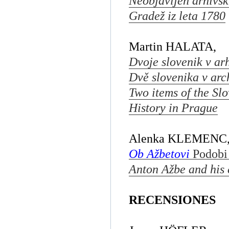
Neobjavljen arhivsk
Gradež iz leta 1780
Martin HALATA,
Dvoje slovenik v ar
Dvě slovenika v arc
Two items of the Slo
History in Prague
Alenka KLEMENC
Ob Ažbetovi
Podobi 
Anton Ažbe and his 
RECENSIONES