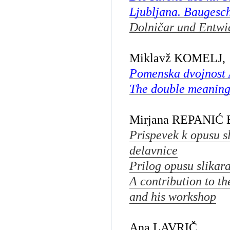
Ljubljana. Baugesc
Dolničar und Entwi
Miklavž KOMELJ,
Pomenska dvojnost
The double meaning
Mirjana REPANIĆ
Prispevek k opusu s
delavnice
Prilog opusu slikar
A contribution to t
and his workshop
Ana LAVRIČ,