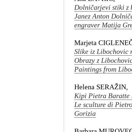
Dolničarjevi stiki 
Janez Anton Dolniča
engraver Matija Gr
Marjeta CIGLENEČ
Slike iz Libochovic
Obrazy z Libochovi
Paintings from Liboc
Helena SERAŽIN,
Kipi Pietra Baratte 
Le sculture di Piet
Gorizia
Barbara MUROVEC