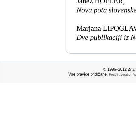
Janez HÖFLER,
Nova pota slovensk
Marjana LIPOGLA
Dve publikaciji iz 
© 1996–2012 Znan
Vse pravice pridržane.
Pogoji uporabe
|
V