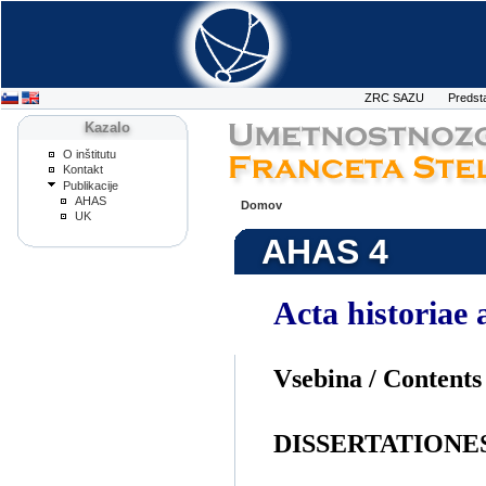
ZRC SAZU
Predst
Kazalo
O inštitutu
Kontakt
Publikacije
AHAS
Domov
UK
AHAS 4
Acta historiae 
Vsebina / Contents
DISSERTATIONE