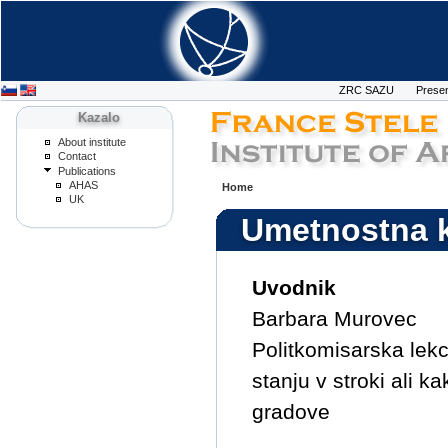
ZRC SAZU
Presen
Kazalo
About institute
Contact
Publications
AHAS
Home
UK
Umetnostna k
Uvodnik
Barbara Murovec
Politkomisarska lekc
stanju v stroki ali ka
gradove