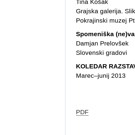
Tina Košak
Grajska galerija. Sli
Pokrajinski muzej Pt
Spomeniška (ne)va
Damjan Prelovšek
Slovenski gradovi
KOLEDAR RAZSTA
Marec–junij 2013
PDF